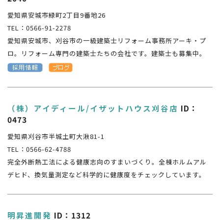
愛知県安城市緑町2丁目9番地26
TEL：0566-91-2278
愛知県安城市、刈谷市の一級建築士リフォーム事務所アーキ・プ
ロ。リフォーム専門の建築士たちの会社です。建築士も募集中。
（株）アイディール/イザットハウス刈谷店
ID：
0473
愛知県刈谷市半城土町大湫81-1
TEL：0566-62-4788
完全外断熱工法による健康志向のすまいづくり。全棟ホルムアル
デヒド、換気量測定など科学的に健康度をチェックしています。
明昇進開発
ID：1312