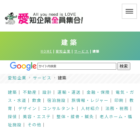
建築
HOME
|
愛知企業
|
サービス
|
建築
愛知企業
サービス
建築
建築
｜
不動産
｜
設計
｜
運輸・運送
｜
金融・保険
｜
電気・ガ
ス・水道
｜
飲食
｜
宿泊施設
｜
旅情報・レジャー
｜
印刷
｜
教
育
｜
デザイン
｜
コンサルタント
｜
人材紹介
｜
法務・税務
｜
探偵
｜
美容・エステ
｜
整体・接骨・鍼灸
｜
老人ホーム・福
祉施設
｜
その他
｜